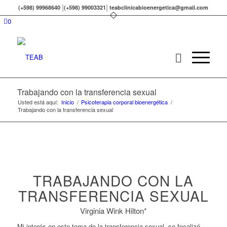
|
|
(+598) 99968640
(+598) 99003321
teabclinicabioenergetica@gmail.com
0
Trabajando con la transferencia sexual
Usted está aquí:
Inicio
/
Psicoterapia corporal bioenergética
/
Trabajando con la transferencia sexual
TRABAJANDO CON LA
TRANSFERENCIA SEXUAL
Virginia Wink Hilton*
Mi interés en este tema de la transferencia sexual, se focalizó