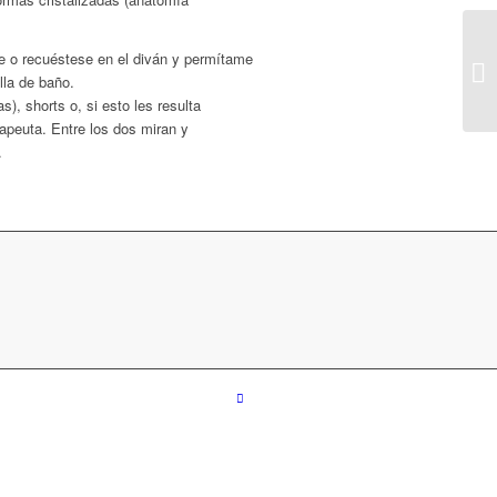
e o recuéstese en el diván y permítame
Fu
la de baño.
bi
s), shorts o, si esto les resulta
rapeuta. Entre los dos miran y
.