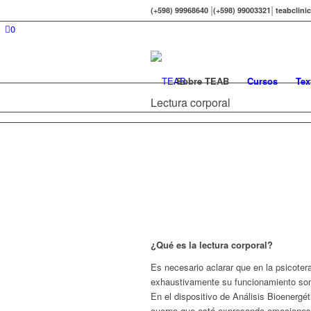
|
|
(+598) 99968640
(+598) 99003321
teabclini
0
Sobre TEAB
Cursos
Tex
Lectura corporal
¿Qué es la lectura corporal?
Es necesario aclarar que en la psicoterap
exhaustivamente su funcionamiento som
En el dispositivo de Análisis Bioenerge
cuerpo que está expresando emociones 