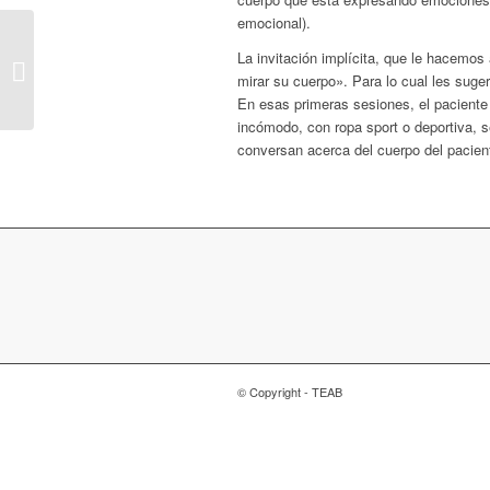
emocional).
La invitación implícita, que le hacemo
El enraizamiento en el análisis
mirar su cuerpo». Para lo cual les suger
bioenergético reichiano
En esas primeras sesiones, el paciente ve
incómodo, con ropa sport o deportiva, s
conversan acerca del cuerpo del paciente
© Copyright - TEAB