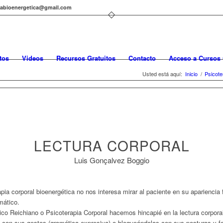
cabioenergetica@gmail.com
tos
Videos
Recursos Gratuitos
Contacto
Acceso a Cursos 
Usted está aquí:
Inicio
/
Psicote
LECTURA CORPORAL
Luis Gonçalvez Boggio
ia corporal bioenergética no nos interesa mirar al paciente en su apariencia fi
ático.
́tico Reichiano o Psicoterapia Corporal hacemos hincapié en la lectura corpor
con sus gestos (gramática expresiva) o bloqueándolas con sus posturas y fo