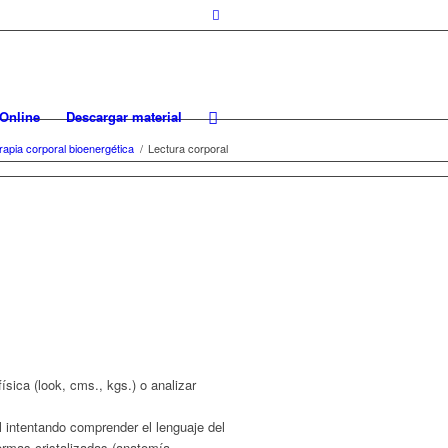
Online
Descargar material
rapia corporal bioenergética
/
Lectura corporal
́sica (look, cms., kgs.) o analizar
al intentando comprender el lenguaje del
rmas cristalizadas (anatomía